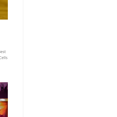
Best
Cells