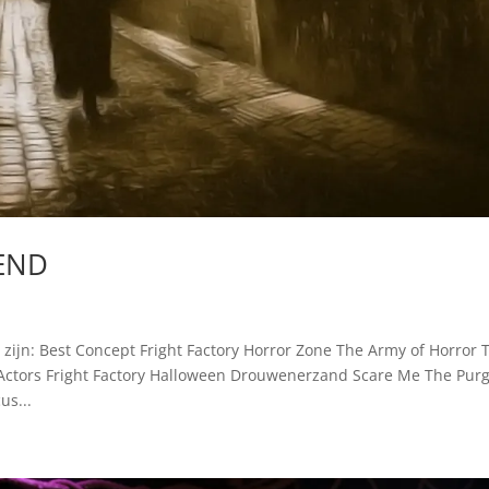
KEND
ijn: Best Concept Fright Factory Horror Zone The Army of Horror 
 Actors Fright Factory Halloween Drouwenerzand Scare Me The Pur
us...