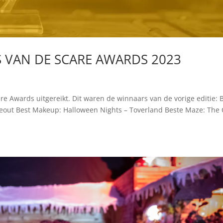
 VAN DE SCARE AWARDS 2023
are Awards uitgereikt. Dit waren de winnaars van de vorige editie: 
keout Best Makeup: Halloween Nights – Toverland Beste Maze: The 