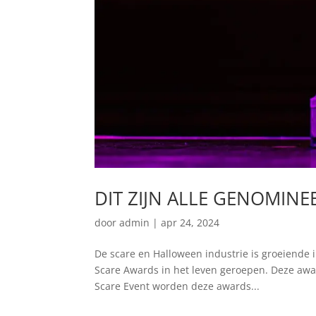
DIT ZIJN ALLE GENOMIN
door
admin
|
apr 24, 2024
De scare en Halloween industrie is groeiende
Scare Awards in het leven geroepen. Deze award
Scare Event worden deze awards...