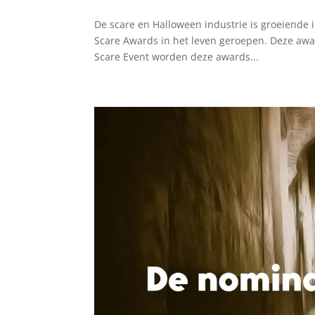
De scare en Halloween industrie is groeiende
Scare Awards in het leven geroepen. Deze award
Scare Event worden deze awards...