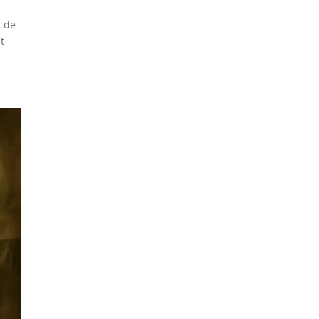
k de
t