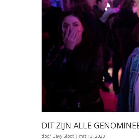
DIT ZIJN ALLE GENOMIN
door
Davy Sloot
|
mrt 13, 2023