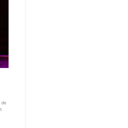
k de
t