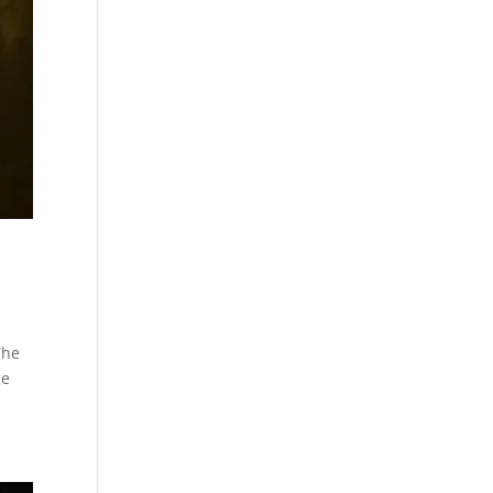
The
ge