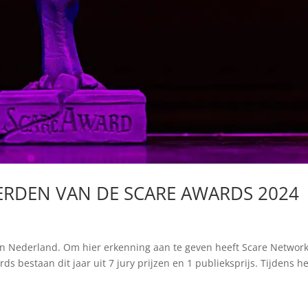
EERDEN VAN DE SCARE AWARDS 2024
 in Nederland. Om hier erkenning aan te geven heeft Scare Networ
s bestaan dit jaar uit 7 jury prijzen en 1 publieksprijs. Tijdens he