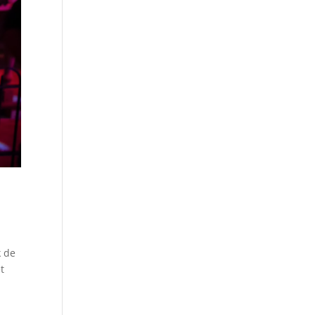
k de
t