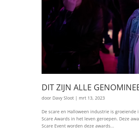
DIT ZIJN ALLE GENOMIN
door
Davy Sloot
|
mrt 13, 2023
De scare en Halloween industrie is groeiende
Scare Awards in het leven geroepen. Deze award
Scare Event worden deze awards...